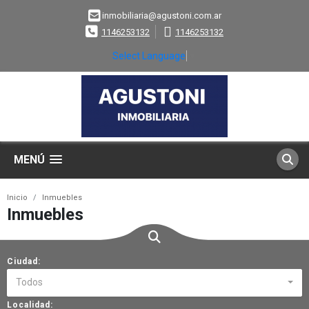
inmobiliaria@agustoni.com.ar
1146253132
1146253132
Select Language
▼
MENÚ
Inicio
Inmuebles
Inmuebles
Ciudad:
Todos
Localidad: