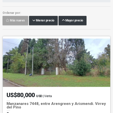
Ordenar por:
Más nuevo
Menor precio
Mayor precio
US$80,000
USD
| Venta
Manzanares 7448, entre Arengreen y Arismendi. Virrey
del Pino