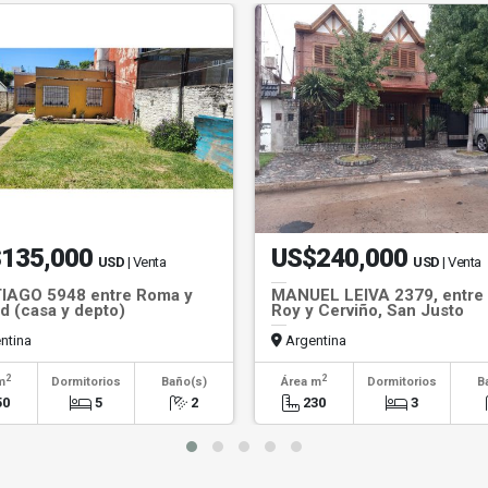
135,000
US$240,000
USD
| Venta
USD
| Venta
IAGO 5948 entre Roma y
MANUEL LEIVA 2379, entre 
d (casa y depto)
Roy y Cerviño, San Justo
ntina
Argentina
2
2
m
Dormitorios
Baño(s)
Área m
Dormitorios
B
50
5
2
230
3