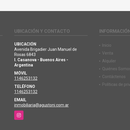
UBICACIÓN Y CONTACTO
INFORMACIÓ
UBICACIÓN
Inicio
Avenida Brigadier Juan Manuel de
Venta
Rosas 6843
I. Casanova - Buenos Aires -
Alquiler
Argentina
Quiénes Somo
MÓVIL
Contáctenos
1146253132
Políticas de pr
TELÉFONO
1146253132
EMAIL
inmobiliaria@agustoni.com.ar
Instagram