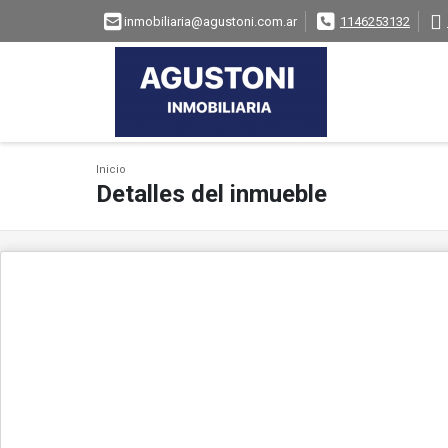
inmobiliaria@agustoni.com.ar
1146253132
Inicio
Detalles del inmueble