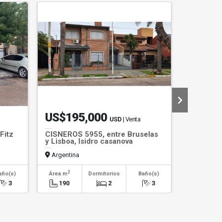
US$195,000
US$32
USD
| Venta
Fitz
CISNEROS 5955, entre Bruselas
CRISTIAN
y Lisboa, Isidro casanova
Norquin, 
Casanova
Argentina
Argentin
2
2
año(s)
Área m
Dormitorios
Baño(s)
Área m
3
190
2
3
200