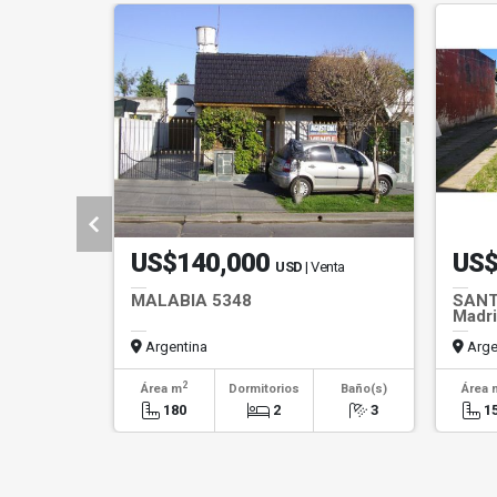
US$140,000
US$
USD
| Venta
MALABIA 5348
SANT
Madri
Argentina
Arge
2
Área m
Dormitorios
Baño(s)
Área 
180
2
3
1