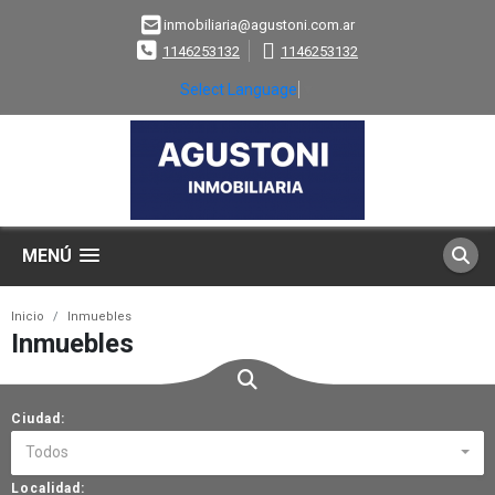
inmobiliaria@agustoni.com.ar
1146253132
1146253132
Select Language
▼
MENÚ
Inicio
Inmuebles
Inmuebles
Ciudad:
Todos
Localidad: