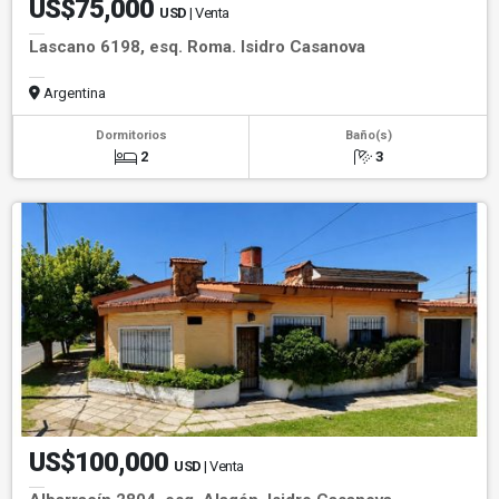
US$75,000
USD
| Venta
Lascano 6198, esq. Roma. Isidro Casanova
Argentina
Dormitorios
Baño(s)
2
3
US$100,000
USD
| Venta