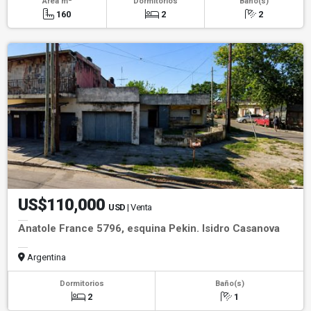
Área m
Dormitorios
Baño(s)
160
2
2
US$110,000
USD
| Venta
Anatole France 5796, esquina Pekin. Isidro Casanova
Argentina
Dormitorios
Baño(s)
2
1