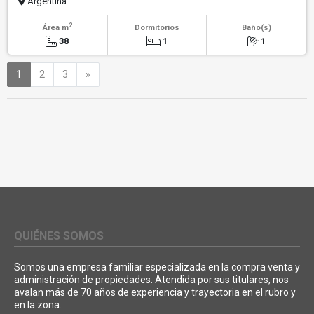
Argentina
2
Área m
Dormitorios
Baño(s)
38
1
1
Siguiente
1
2
3
»
QUIÉNES SOMOS
Somos una empresa familiar especializada en la compra venta y
administración de propiedades. Atendida por sus titulares, nos
avalan más de 70 años de experiencia y trayectoria en el rubro y
en la zona.