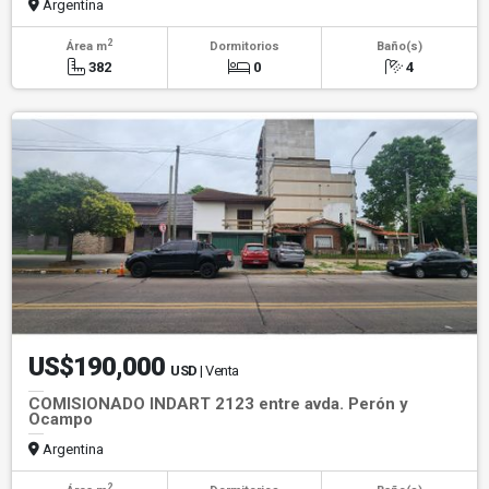
Argentina
2
Área m
Dormitorios
Baño(s)
382
0
4
US$190,000
USD
| Venta
COMISIONADO INDART 2123 entre avda. Perón y
Ocampo
Argentina
2