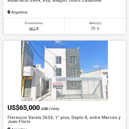
Albarracín 2804, esq. Alagón. Isidro Casanova
Argentina
Dormitorios
Baño(s)
3
1
US$65,000
USD
| Venta
Florencio Varela 2634, 1° piso, Depto.8, entre Marcón y
Juan Florio