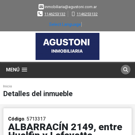
inmobiliaria@agustoni.com.ar
1146253132
1146253132
Select Language
▼
MENÚ
Inicio
Detalles del inmueble
Código
. 5713317
ALBARRACÍN 2149, entre