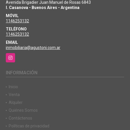
Avenida Brigadier Juan Manuel de Rosas 6843
I. Casanova - Buenos Aires - Argentina
MÓVIL
1146253132
TELÉFONO
1146253132
EMAIL
inmobiliaria@agustoni.com.ar
Instagram
INFORMACIÓN
Inicio
Venta
Alquiler
Quiénes Somos
Contáctenos
Políticas de privacidad