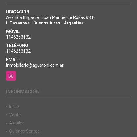
UBICACIÓN
Avenida Brigadier Juan Manuel de Rosas 6843
I. Casanova - Buenos Aires - Argentina
MÓVIL
1146253132
TELÉFONO
1146253132
EMAIL
inmobiliaria@agustoni.com.ar
Instagram
INFORMACIÓN
Inicio
Venta
Alquiler
Quiénes Somos