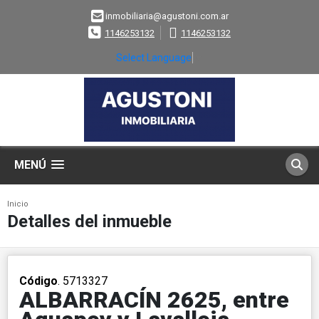
inmobiliaria@agustoni.com.ar
1146253132
1146253132
Select Language
▼
MENÚ
Inicio
Detalles del inmueble
Código
. 5713327
ALBARRACÍN 2625, entre