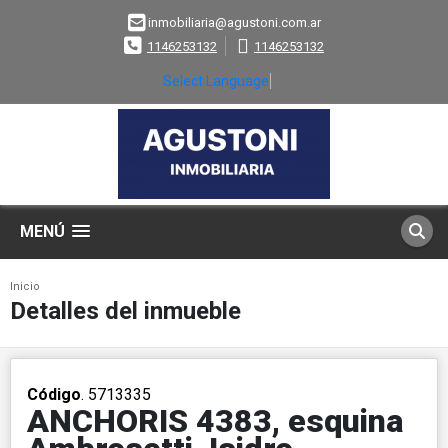
inmobiliaria@agustoni.com.ar
1146253132
1146253132
Select Language
▼
MENÚ
Inicio
Detalles del inmueble
Código
. 5713335
ANCHORIS 4383, esquina