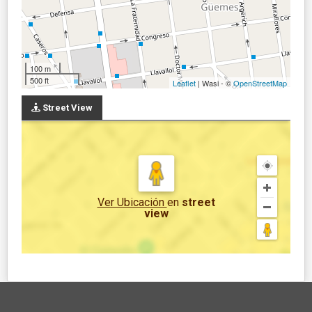
100 m
500 ft
Leaflet
| Wasi - ©
OpenStreetMap
Street View
Ver Ubicación
en
street
view