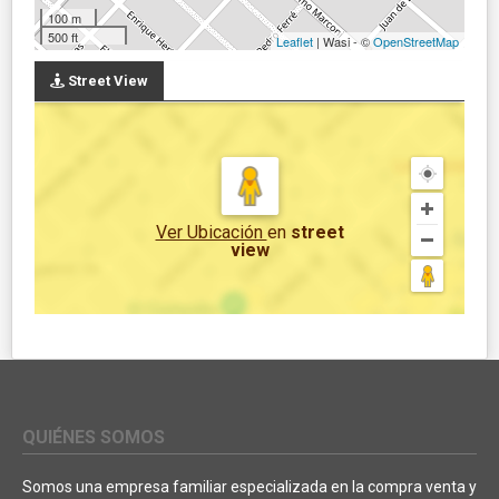
100 m
500 ft
Leaflet
| Wasi - ©
OpenStreetMap
Street View
Ver Ubicación
en
street
view
QUIÉNES SOMOS
Somos una empresa familiar especializada en la compra venta y