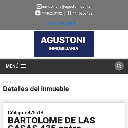
inmobiliaria@agustoni.com.ar
1146253132
1146253132
Select Language
▼
MENÚ
Inicio
Detalles del inmueble
Código
. 6475518
BARTOLOME DE LAS