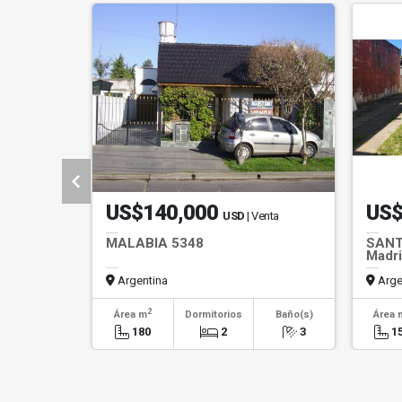
US$140,000
US$
USD
| Venta
MALABIA 5348
SANT
Madri
Argentina
Arge
2
Área m
Dormitorios
Baño(s)
Área 
180
2
3
1