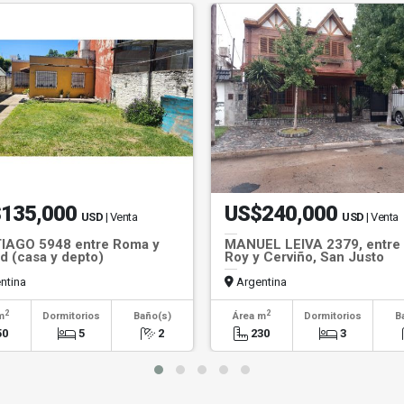
135,000
US$240,000
USD
| Venta
USD
| Venta
IAGO 5948 entre Roma y
MANUEL LEIVA 2379, entre 
d (casa y depto)
Roy y Cerviño, San Justo
ntina
Argentina
2
2
m
Dormitorios
Baño(s)
Área m
Dormitorios
B
50
5
2
230
3