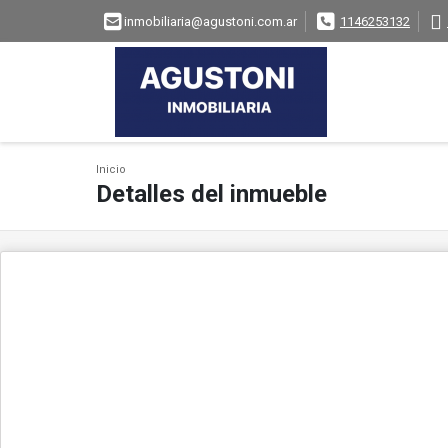
inmobiliaria@agustoni.com.ar
1146253132
Inicio
Detalles del inmueble