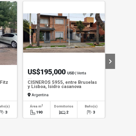
US$195,000
US$32
USD
| Venta
Fitz
CISNEROS 5955, entre Bruselas
CRISTIAN
y Lisboa, Isidro casanova
Norquin, 
Casanova
Argentina
Argentin
2
2
año(s)
Área m
Dormitorios
Baño(s)
Área m
3
190
2
3
200