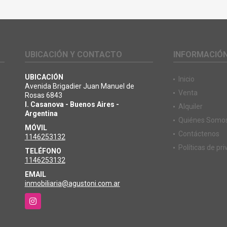
UBICACIÓN Y CONTACTO
INFORMACIÓ
UBICACIÓN
Inicio
Avenida Brigadier Juan Manuel de
Venta
Rosas 6843
I. Casanova - Buenos Aires -
Alquiler
Argentina
Quiénes Somo
MÓVIL
Contáctenos
1146253132
Políticas de pr
TELÉFONO
1146253132
EMAIL
inmobiliaria@agustoni.com.ar
Instagram