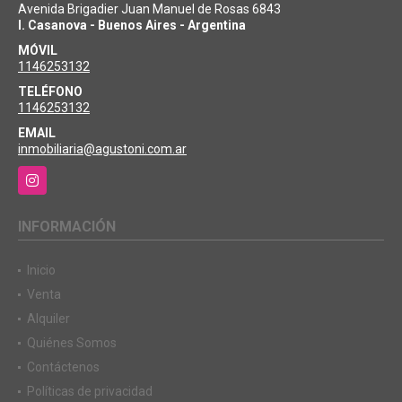
Avenida Brigadier Juan Manuel de Rosas 6843
I. Casanova - Buenos Aires - Argentina
MÓVIL
1146253132
TELÉFONO
1146253132
EMAIL
inmobiliaria@agustoni.com.ar
Instagram
INFORMACIÓN
Inicio
Venta
Alquiler
Quiénes Somos
Contáctenos
Políticas de privacidad