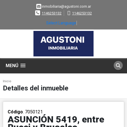
inmobiliaria@agustoni.com.ar
1146253132
1146253132
Select Language
▼
MENÚ
Inicio
Detalles del inmueble
Código
. 7050121
ASUNCIÓN 5419, entre