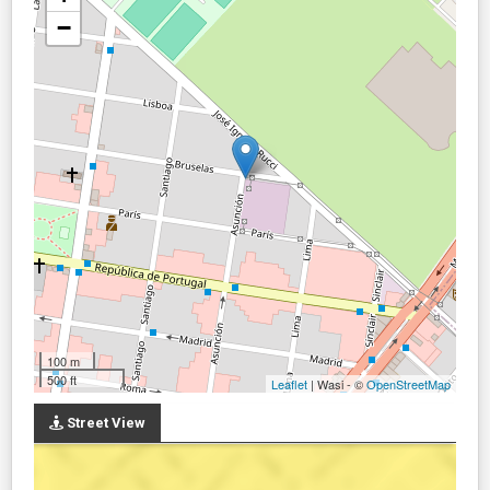
−
100 m
500 ft
Leaflet
| Wasi - ©
OpenStreetMap
Street View