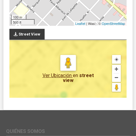
100 m
500 ft
Leaflet
| Wasi - ©
OpenStreetMap
Street View
Ver Ubicación
en
street
view
QUIÉNES SOMOS