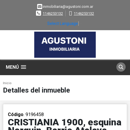
inmobiliaria@agustoni.com.ar
1146253132
1146253132
Select Language
▼
MENÚ
Inicio
Detalles del inmueble
Código
. 9196458
CRISTIANIA 1900, esquina