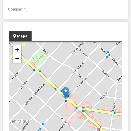
Compartir:
Mapa
+
−