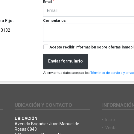
*
Email
no Fijo:
Comentarios
53132
Acepto recibir información sobre ofertas inmobil
Enviar formulario
Al enviar tus datos aceptas los
Términos de servicio y priva
UBICACIÓN Y CONTACTO
INFORMACIÓ
UBICACIÓN
Inicio
Avenida Brigadier Juan Manuel de
Venta
Rosas 6843