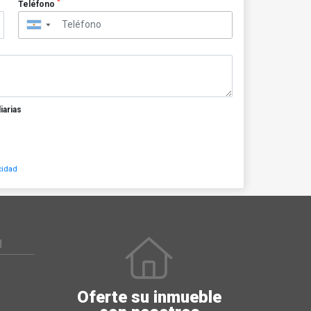
*
Teléfono
▼
iarias
cidad
N
Oferte su inmueble