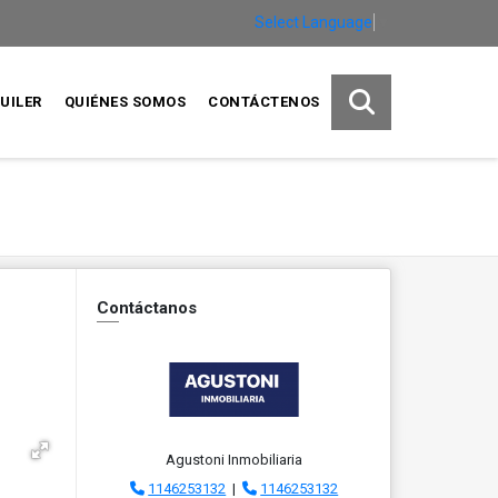
Select Language
▼
UILER
QUIÉNES SOMOS
CONTÁCTENOS
Contáctanos
Agustoni Inmobiliaria
1146253132
|
1146253132