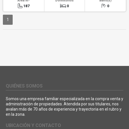
Área m
Dormitorios
Baño(s)
187
0
0
1
QUIÉNES SOMOS
Somos una empresa familiar especializada en la compra venta y
administración de propiedades. Atendida por sus titulares, nos
avalan más de 70 años de experiencia y trayectoria en el rubro y
en la zona.
UBICACIÓN Y CONTACTO