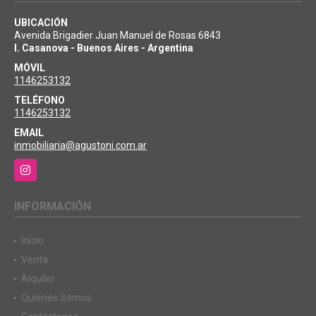
UBICACIÓN
Avenida Brigadier Juan Manuel de Rosas 6843
I. Casanova - Buenos Aires - Argentina
MÓVIL
1146253132
TELÉFONO
1146253132
EMAIL
inmobiliaria@agustoni.com.ar
Instagram
INFORMACIÓN
Inicio
Venta
Alquiler
Quiénes Somos