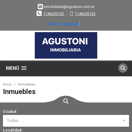
inmobiliaria@agustoni.com.ar
1146253132
1146253132
Select Language
▼
MENÚ
Inicio
Inmuebles
Inmuebles
Ciudad:
Todos
Localidad: