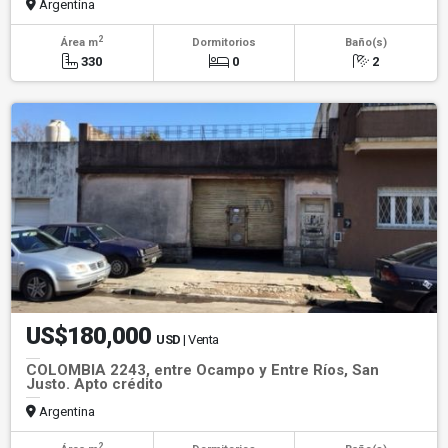
Argentina
2
Área m
Dormitorios
Baño(s)
330
0
2
US$180,000
USD
| Venta
COLOMBIA 2243, entre Ocampo y Entre Ríos, San
Justo. Apto crédito
Argentina
2