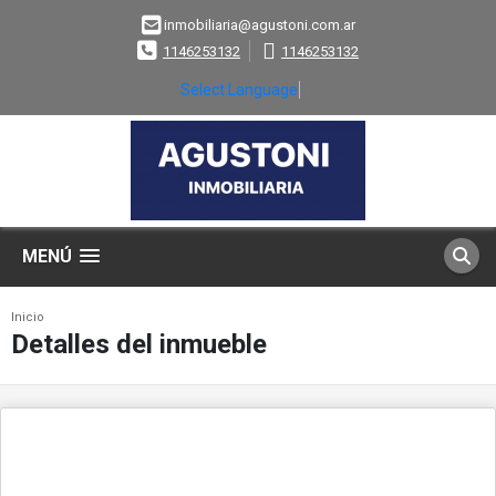
inmobiliaria@agustoni.com.ar
1146253132
1146253132
Select Language
▼
MENÚ
Inicio
Detalles del inmueble