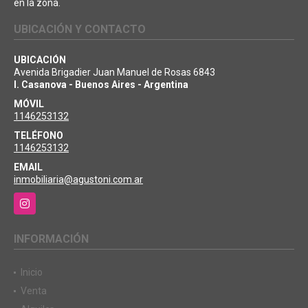
en la zona.
UBICACIÓN Y CONTACTO
UBICACIÓN
Avenida Brigadier Juan Manuel de Rosas 6843
I. Casanova - Buenos Aires - Argentina
MÓVIL
1146253132
TELÉFONO
1146253132
EMAIL
inmobiliaria@agustoni.com.ar
Instagram
INFORMACIÓN
Inicio
Venta