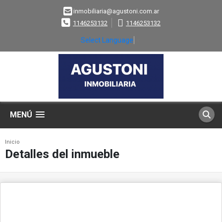
inmobiliaria@agustoni.com.ar
1146253132
1146253132
Select Language
▼
MENÚ
Inicio
Detalles del inmueble