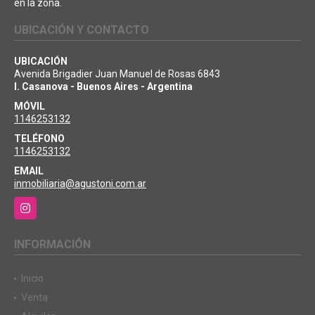
en la zona.
UBICACIÓN Y CONTACTO
UBICACIÓN
Avenida Brigadier Juan Manuel de Rosas 6843
I. Casanova - Buenos Aires - Argentina
MÓVIL
1146253132
TELÉFONO
1146253132
EMAIL
inmobiliaria@agustoni.com.ar
Instagram
INFORMACIÓN
Inicio
Venta